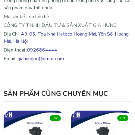
trong những nhà tiên phong đi đầu trong lĩnh vực cung cấp các
sản phẩm dây thít nhựa
Mọi chi tiết xin liên hệ.
CÔNG TY TNHH ĐẦU TƯ & SẢN XUẤT GIA HƯNG
Địa Chỉ:
A9-03, Tòa Nhà Hateco Hoàng Mai, Yên Sở, Hoàng
Mai, Hà Nội
Điện thoại
:0926864444
Email:
giahungpc@gmail.com
SẢN PHẨM CÙNG CHUYÊN MỤC
Hot
Hot