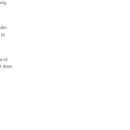
òng
phẩm
 bị
a có
ết được