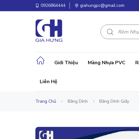
0926864444
giahungpc@gmail.com
Giới Thiệu
Màng Nhựa PVC
R
Liên Hệ
Trang Chủ
Băng Dính
Băng Dính Giấy