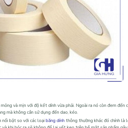
 mỏng và mịn với độ kết dính vừa phải. Ngoài ra nó còn đem đến 
 dàng mà không cần sử dụng đến dao, kéo.
 nổi bật so với các loại
băng dính
thông thường khác đó chính là 
c và khi bóc ra sẽ không để lại vết keo trên bề mặt sản phẩm gây