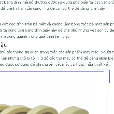
ặt băng dính, mà nó thường được sử dụng phổ biến tại các văn ph
ơ để tránh nhầm lẫn cũng như khi cần có thể dễ dàng tìm thấy.
 lại vết keo dính trên bề mặt và không làm bong tróc bề mặt sản 
 ta dùng loại băng dính giấy này để che phủ những vết sơn cũ đã
m ra xung quanh trong quá trình làm việc.
mặc
chú các thông tin quan trọng trên các sản phẩm may mặc. Người t
n lên những chỗ bị lỗi. Từ đó các thợ may có thể dễ dàng nhận bi
cũng được sử dụng để ghi chú lên các mẫu vải hoặc mẫu thiết kế .