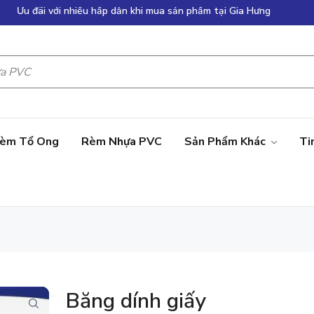
Hãy đặt hàng ngay giảm giá lên đến 50%
Ưu đãi với nhiều hấp dẫn khi mua sản phẩm tại Gia Hưng
èm Tổ Ong
Rèm Nhựa PVC
Sản Phẩm Khác
Ti
Băng dính giấy