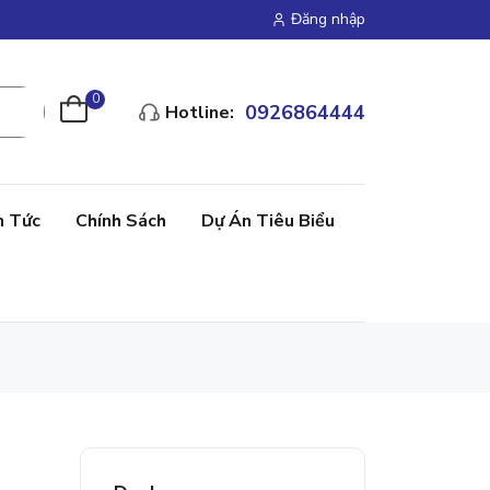
Đăng nhập
0
0926864444
Hotline:
n Tức
Chính Sách
Dự Án Tiêu Biểu