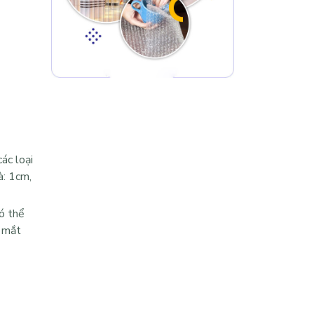
ác loại
à: 1cm,
ó thể
t mắt