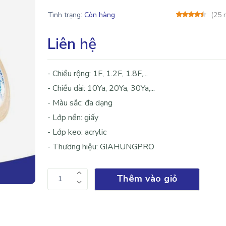
Tình trạng:
Còn hàng
(25 
Liên hệ
- Chiều rộng: 1F, 1.2F, 1.8F,...
- Chiều dài: 10Ya, 20Ya, 30Ya,...
- Màu sắc: đa dạng
- Lớp nền: giấy
- Lớp keo: acrylic
- Thương hiệu: GIAHUNGPRO
Thêm vào giỏ
1