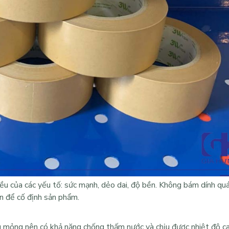
ều của các yếu tố: sức mạnh, dẻo dai, độ bền. Không bám dính qu
n để cố định sản phẩm.
 mỏng nên có khả năng chống thấm nước và chịu được nhiệt độ c