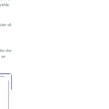
g khắc
được vệ
mbo cho
 se