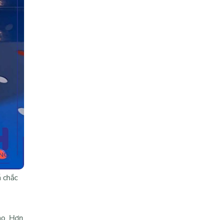
á chắc
ao. Hơn