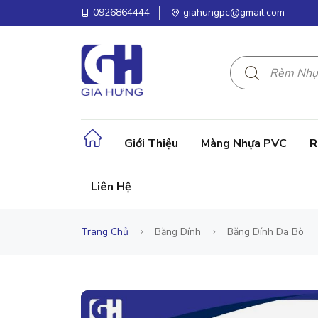
0926864444
giahungpc@gmail.com
Giới Thiệu
Màng Nhựa PVC
R
Liên Hệ
Trang Chủ
Băng Dính
Băng Dính Da Bò