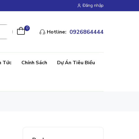
Đăng nhập
0
0926864444
Hotline:
n Tức
Chính Sách
Dự Án Tiêu Biểu