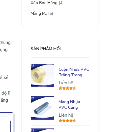
Xốp Bọc Hàng
(4)
Màng PE
(6)
 thùng
SẢN PHẨM MỚI
dụng
Cuộn Nhựa PVC
Trắng Trong
hể xé
Liên hệ
 độ lì
băng
Màng Nhựa
PVC Cứng
Liên hệ