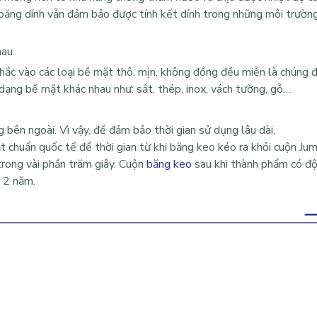
 băng dính vẫn đảm bảo được tính kết dính trong những môi trườn
hau.
ắc vào các loại bề mặt thô, mịn, không đồng đều miễn là chúng 
 dạng bề mặt khác nhau như: sắt, thép, inox, vách tường, gỗ…
bên ngoài. Vì vậy, để đảm bảo thời gian sử dụng lâu dài,
huẩn quốc tế để thời gian từ khi băng keo kéo ra khỏi cuộn Ju
 trong vài phần trăm giây. Cuộn
băng keo
sau khi thành phẩm có độ
i 2 năm.