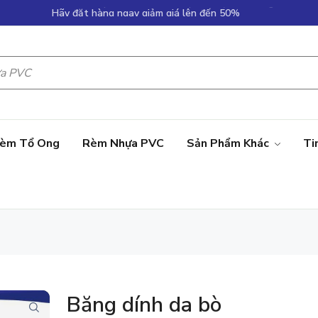
Hãy đặt hàng ngay giảm giá lên đến 50%
Ưu đãi với nhiều hấp dẫn khi mua sản phẩm tại Gia Hưng
èm Tổ Ong
Rèm Nhựa PVC
Sản Phẩm Khác
Ti
Băng dính da bò