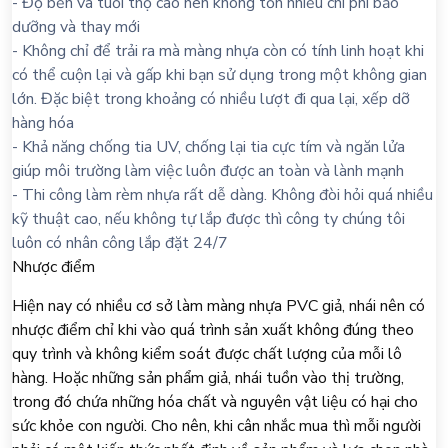
- Độ bền và tuổi thọ cao nên không tốn nhiều chi phí bảo
dưỡng và thay mới
- Không chỉ để trải ra mà màng nhựa còn có tính linh hoạt khi
có thể cuộn lại và gấp khi bạn sử dụng trong một không gian
lớn. Đặc biệt trong khoảng có nhiều lượt đi qua lại, xếp dỡ
hàng hóa
- Khả năng chống tia UV, chống lại tia cực tím và ngăn lửa
giúp môi trường làm việc luôn được an toàn và lành mạnh
- Thi công làm rèm nhựa rất dễ dàng. Không đòi hỏi quá nhiều
kỹ thuật cao, nếu không tự lắp được thì công ty chúng tôi
luôn có nhân công lắp đặt 24/7
Nhược điểm
Hiện nay có nhiều cơ sở làm màng nhựa PVC giả, nhái nên có
nhược điểm chỉ khi vào quá trình sản xuất không đúng theo
quy trình và không kiểm soát được chất lượng của mỗi lô
hàng. Hoặc những sản phẩm giả, nhái tuồn vào thị trường,
trong đó chứa những hóa chất và nguyên vật liệu có hại cho
sức khỏe con người. Cho nên, khi cân nhắc mua thì mỗi người