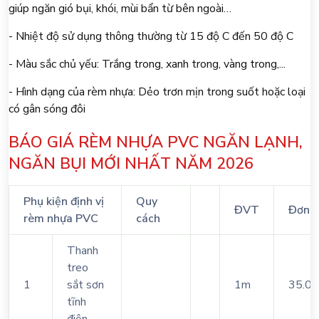
giúp ngăn gió bụi, khói, mùi bẩn từ bên ngoài…
- Nhiệt độ sử dụng thông thường từ 15 độ C đến 50 độ C
- Màu sắc chủ yếu: Trắng trong, xanh trong, vàng trong,...
- Hình dạng của rèm nhựa: Dẻo trơn mịn trong suốt hoặc loại
có gân sóng đôi
BÁO GIÁ RÈM NHỰA PVC NGĂN LẠNH,
NGĂN BỤI MỚI NHẤT NĂM 2026
Phụ kiện định vị
Quy
ĐVT
Đơn g
rèm nhựa PVC
cách
Thanh
treo
1
sắt sơn
1m
35.0
tĩnh
điện