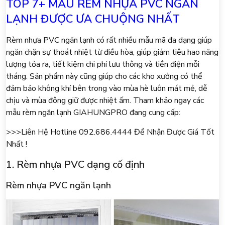
TOP 7+ MẪU RÈM NHỰA PVC NGĂN
LẠNH ĐƯỢC ƯA CHUỘNG NHẤT
Rèm nhựa PVC ngăn lạnh có rất nhiều mẫu mã đa dạng giúp
ngăn chặn sự thoát nhiệt từ điều hòa, giúp giảm tiêu hao năng
lượng tỏa ra, tiết kiệm chi phí lưu thông và tiền điện mỗi
tháng. Sản phẩm này cũng giúp cho các kho xưởng có thể
đảm bảo không khí bên trong vào mùa hè luôn mát mẻ, dễ
chịu và mùa đông giữ được nhiệt ấm. Tham khảo ngay các
mẫu rèm ngăn lạnh GIAHUNGPRO đang cung cấp:
>>>Liên Hệ Hotline 092.686.4444 Để Nhận Được Giá Tốt
Nhất !
1. Rèm nhựa PVC dạng cố định
Rèm nhựa PVC ngăn lạnh