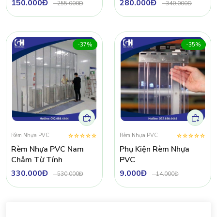
150.000Đ
280.000Đ
-
255.000Đ
-
340.000Đ
-37%
-35%
Rèm Nhựa PVC
Rèm Nhựa PVC
Rèm Nhựa PVC Nam
Phụ Kiện Rèm Nhựa
Châm Từ Tính
PVC
330.000Đ
9.000Đ
-
530.000Đ
-
14.000Đ