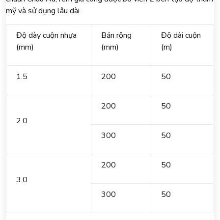
mỹ và sử dụng lâu dài
Độ dày cuộn nhựa
Bản rộng
Độ dài cuộn
(mm)
(mm)
(m)
1.5
200
50
200
50
2.0
300
50
200
50
3.0
300
50