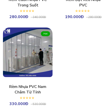
Trong Suốt
PVC
280.000Đ
190.000Đ
-
340.000Đ
-
280.000Đ
Hot
Rèm Nhựa PVC Nam
Châm Từ Tính
330.000Đ
-
530.000Đ