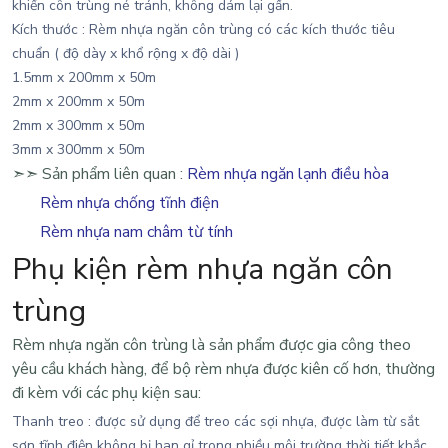
khiến côn trùng né tránh, không dám lại gần.
Kích thước : Rèm nhựa ngăn côn trùng có các kích thước tiêu
chuẩn ( độ dày x khổ rộng x độ dài )
1.5mm x 200mm x 50m
2mm x 200mm x 50m
2mm x 300mm x 50m
3mm x 300mm x 50m
➣➣ Sản phẩm liên quan :
Rèm nhựa ngăn lạnh điều hòa
Rèm nhựa chống tĩnh điện
Rèm nhựa nam châm từ tính
Phụ kiện rèm nhựa ngăn côn
trùng
Rèm nhựa ngăn côn trùng là sản phẩm được gia công theo
yêu cầu khách hàng, để bộ rèm nhựa được kiên cố hơn, thường
đi kèm với các phụ kiện sau:
Thanh treo : được sử dụng để treo các sợi nhựa, được làm từ sắt
sơn tĩnh điện không bị han gỉ trong nhiều môi trường thời tiết khắc