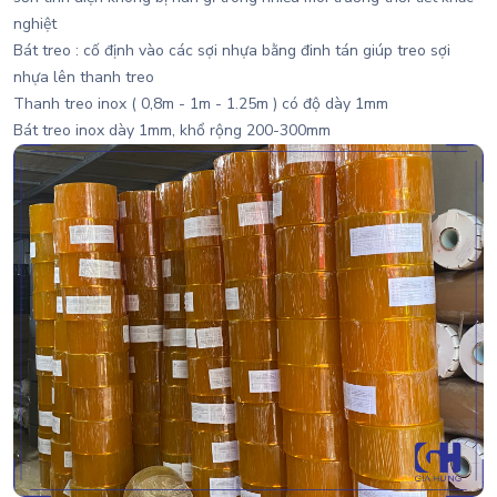
nghiệt
Bát treo : cố định vào các sợi nhựa bằng đinh tán giúp treo sợi
nhựa lên thanh treo
Thanh treo inox ( 0,8m - 1m - 1.25m ) có độ dày 1mm
Bát treo inox dày 1mm, khổ rộng 200-300mm