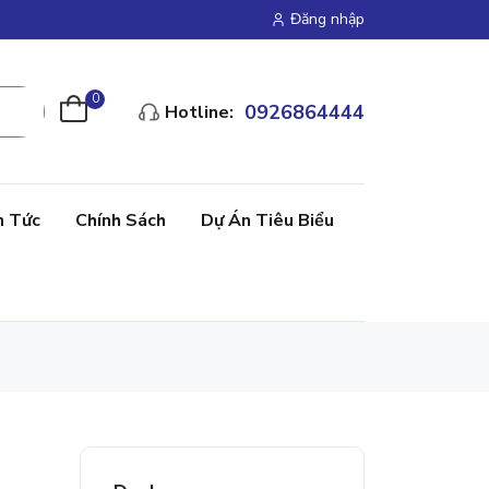
Đăng nhập
0
0926864444
Hotline:
n Tức
Chính Sách
Dự Án Tiêu Biểu