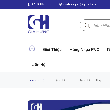
0926864444
giahungpc@gmail.com
Giới Thiệu
Màng Nhựa PVC
R
Liên Hệ
Trang Chủ
Băng Dính
Băng Dính 1kg