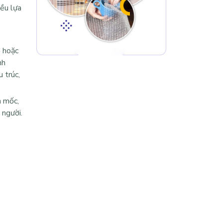
iều lựa
ỡ hoặc
nh
 trúc,
m mốc,
 người.