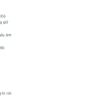
. Độ
g giữ
gây ảnh
 đối
 bị các