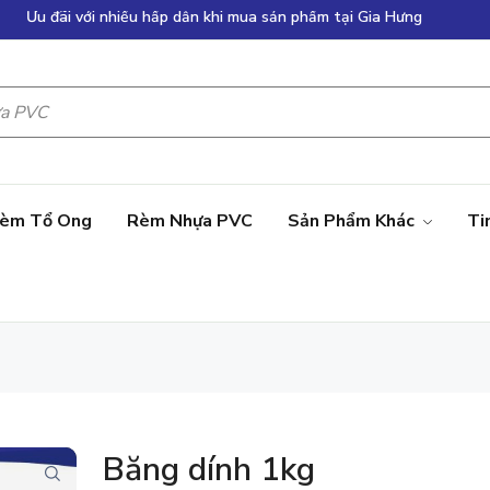
Hãy đặt hàng ngay giảm giá lên đến 50%
Ưu đãi với nhiều hấp dẫn khi mua sản phẩm tại Gia Hưng
èm Tổ Ong
Rèm Nhựa PVC
Sản Phẩm Khác
Ti
Băng dính 1kg