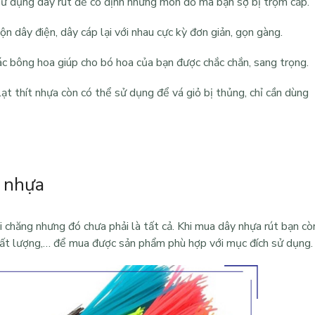
 sử dụng
dây rút
để cố định những món đồ mà bạn sợ bị trộm cắp.
n dây điện, dây cáp lại với nhau cực kỳ đơn giản, gọn gàng.
c bông hoa giúp cho bó hoa của bạn được chắc chắn, sang trọng.
ạt thít nhựa còn có thể sử dụng để vá giỏ bị thủng, chỉ cần dùng
t nhựa
 chăng nhưng đó chưa phải là tất cả. Khi mua
dây nhựa rút
bạn cò
chất lượng,… để mua được sản phẩm phù hợp với mục đích sử dụng.