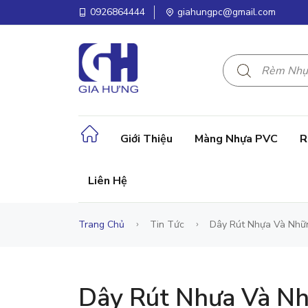
0926864444
giahungpc@gmail.com
Giới Thiệu
Màng Nhựa PVC
R
Liên Hệ
Trang Chủ
Tin Tức
Dây Rút Nhựa Và Nhữ
Dây Rút Nhựa Và N