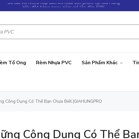
Hãy đặt hàng ngay giảm giá lên đến 50%
Ưu đãi với nhiều hấp dẫn khi mua sản phẩm tại Gia Hưng
èm Tổ Ong
Rèm Nhựa PVC
Sản Phẩm Khác
Ti
ng Công Dụng Có Thể Bạn Chưa Biết |GIAHUNGPRO
hững Công Dụng Có Thể Bạ