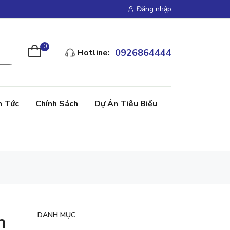
Đăng nhập
0
0926864444
Hotline:
n Tức
Chính Sách
Dự Án Tiêu Biểu
n
DANH MỤC