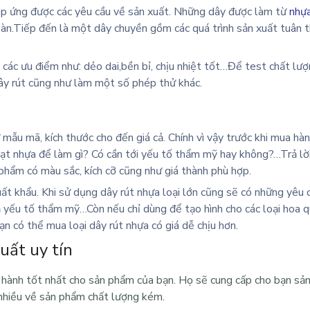
đáp ứng được các yêu cầu về sản xuất. Những dây được làm từ
nhự
oàn.Tiếp đến là một dây chuyền gồm các quá trình sản xuất tuân 
 các ưu điểm như: dẻo dai,bền bỉ, chịu nhiệt tốt…Để test chất lư
ây rút cũng như làm một số phép thử khác.
mẫu mã, kích thước cho đến giá cả. Chính vì vậy trước khi mua hà
lạt nhựa để làm gì? Có cần tới yếu tố thẩm mỹ hay không?…Trả lờ
phẩm có màu sắc, kích cỡ cũng như giá thành phù hợp.
uất khẩu. Khi sử dụng
dây rút nhựa loại lớn
cũng sẽ có những yêu 
ả yếu tố thẩm mỹ…Còn nếu chỉ dùng để tạo hình cho các loại hoa 
ạn có thể mua loại dây rút nhựa có giá dễ chịu hơn.
uất uy tín
o hành tốt nhất cho sản phẩm của bạn. Họ sẽ cung cấp cho bạn sả
 nhiều về sản phẩm chất lượng kém.