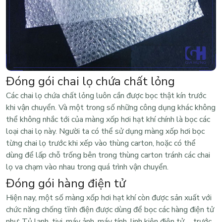
Đóng gói chai lọ chứa chất lỏng
Các chai lọ chứa chất lỏng luôn cần được bọc thật kín trước
khi vận chuyển. Và một trong số những công dụng khác không
thể không nhắc tới của màng xốp hơi hạt khí chính là bọc các
loại chai lọ này. Người ta có thể sử dụng màng xốp hơi bọc
từng chai lọ trước khi xếp vào thùng carton, hoặc có thể
dùng để lấp chỗ trống bên trong thùng carton tránh các chai
lọ va chạm vào nhau trong quá trình vận chuyển.
Đóng gói hàng điện tử
Hiện nay, một số màng xốp hơi hạt khí còn được sản xuất với
chức năng chống tĩnh điện được dùng để bọc các hàng điện tử
như: Tủ lạnh, tivi, máy ảnh, máy tính, linh kiện điện tử,… trước